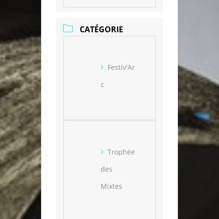
CATÉGORIE
Festiv'Ar
c
Trophée
des
Mixtes