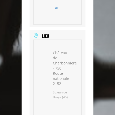
TAE
LIEU
Château
de
Charbonnière
- 750
Route
nationale
2152
St Jean de
Braye (45)