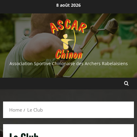
Skip
8 août 2026
to
content
Association Sportive Chinonaise des Archers Rabelaisiens
Home
Le Club
Le Club