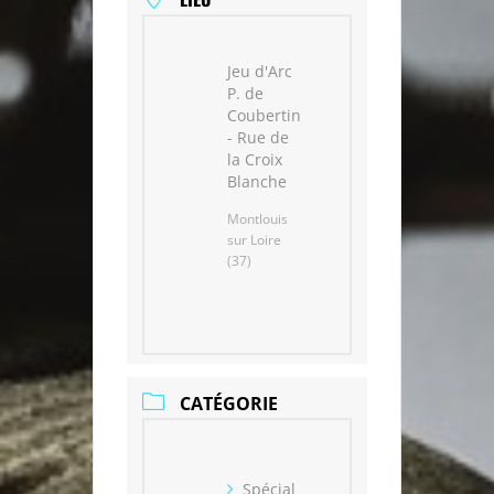
Jeu d'Arc
P. de
Coubertin
- Rue de
la Croix
Blanche
Montlouis
sur Loire
(37)
CATÉGORIE
Spécial