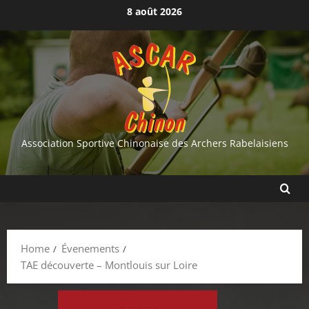
Skip
8 août 2026
to
content
Association Sportive Chinonaise des Archers Rabelaisiens
Home
Évenements
TAE découverte – Montlouis sur Loire