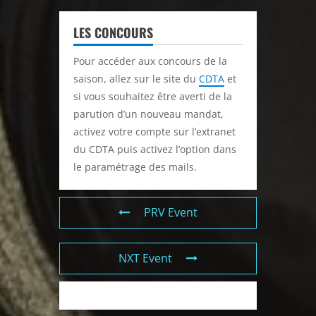
LES CONCOURS
Pour accéder aux concours de la
saison, allez sur le site du
CDTA
et
si vous souhaitez être averti de la
parution d’un nouveau mandat,
activez votre compte sur l’extranet
du CDTA puis activez l’option dans
le paramétrage des mails.
PRV Event
NXT Event