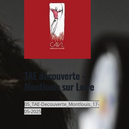
TAE découverte –
Montlouis sur Loire
05_TAE-Decouverte_Montlouis_17-
05-2025