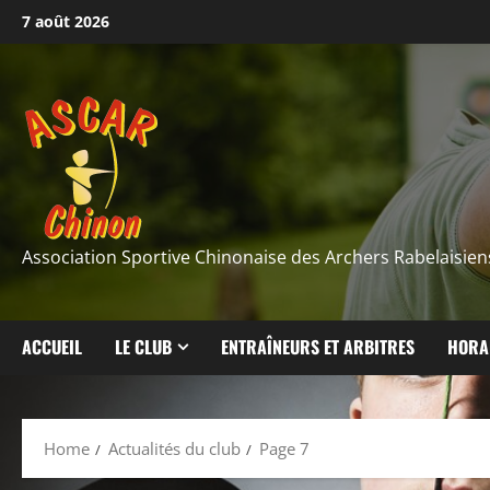
Skip
7 août 2026
to
content
Association Sportive Chinonaise des Archers Rabelaisien
ACCUEIL
LE CLUB
ENTRAÎNEURS ET ARBITRES
HORA
Home
Actualités du club
Page 7