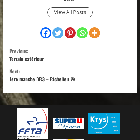
View All Posts
C
Previous:
o
Terrain extérieur
Next:
n
1ère manche DR3 – Richelieu 🎯
t
i
n
u