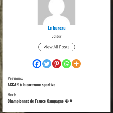
Le bureau
Editor
View All Posts
C
Previous:
o
ASCAR à la caravane sportive
Next:
n
Championnat de France Campagne 🎯🌳
t