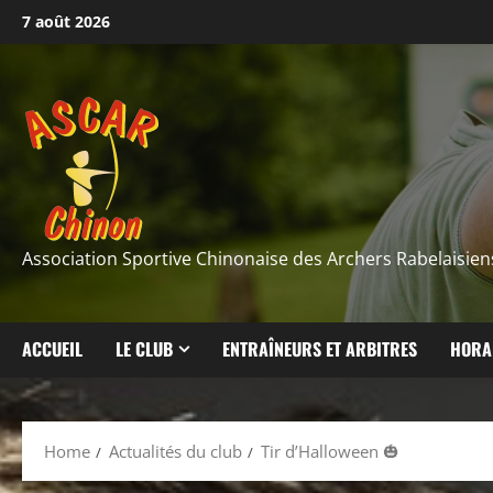
Skip
7 août 2026
to
content
Association Sportive Chinonaise des Archers Rabelaisien
ACCUEIL
LE CLUB
ENTRAÎNEURS ET ARBITRES
HORA
Home
Actualités du club
Tir d’Halloween 🎃