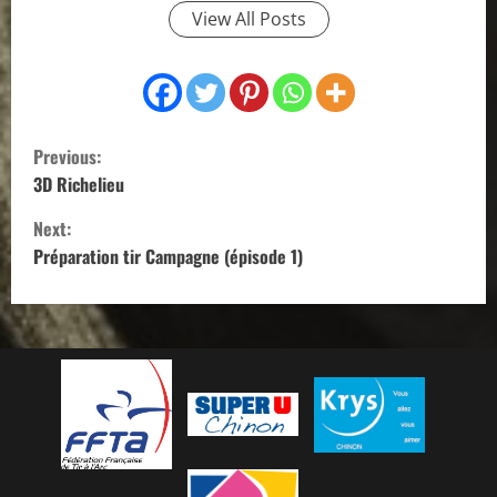
View All Posts
C
Previous:
o
3D Richelieu
Next:
n
Préparation tir Campagne (épisode 1)
t
i
n
u
e