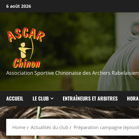
Skip
6 août 2026
to
content
Association Sportive Chinonaise des Archers Rabelaisien
ACCUEIL
LE CLUB
ENTRAÎNEURS ET ARBITRES
HORA
Home
Actualités du club
Préparation campagne (épisod