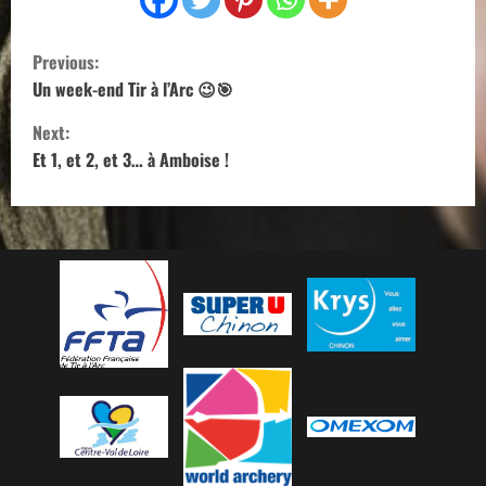
C
Previous:
o
Un week-end Tir à l’Arc 😉🎯
Next:
n
Et 1, et 2, et 3… à Amboise !
t
i
n
u
e
R
e