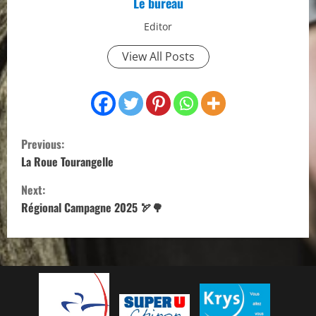
Le bureau
Editor
View All Posts
C
Previous:
o
La Roue Tourangelle
Next:
n
Régional Campagne 2025 🏹🌳
t
i
n