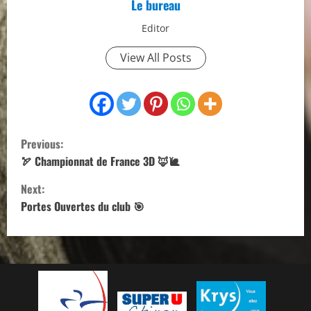
Le bureau
Editor
View All Posts
C
Previous:
o
🏹 Championnat de France 3D 🦊🐌
Next:
n
Portes Ouvertes du club 🎯
t
i
n