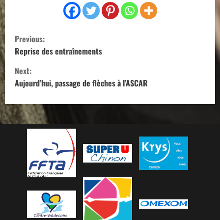
C
Previous:
o
Reprise des entraînements
Next:
n
Aujourd’hui, passage de flèches à l’ASCAR
t
i
n
u
e
R