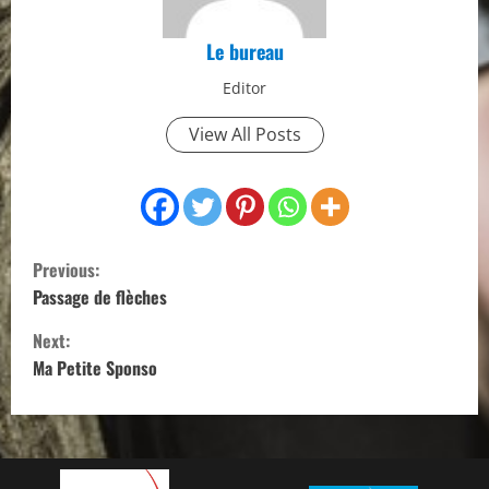
Le bureau
Editor
View All Posts
C
Previous:
o
Passage de flèches
Next:
n
Ma Petite Sponso
t
i