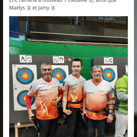
Eric ramène à nouveau 1 médaille 🥇, ainsi que
Maëlys 🥉 et Jamy 🥉