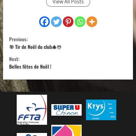
View All Posts
C
Previous:
o
🎯 Tir de Noël du club🎄☃️
Next:
n
Belles fêtes de Noël !
t
i
n
u
e