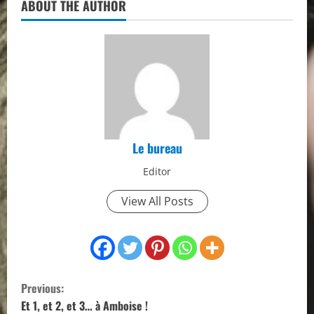
ABOUT THE AUTHOR
Le bureau
Editor
View All Posts
C
Previous:
o
Et 1, et 2, et 3… à Amboise !