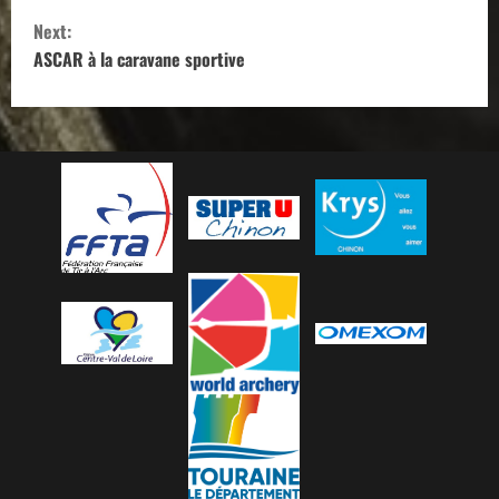
Next:
n
ASCAR à la caravane sportive
t
i
n
u
e
R
e
a
d