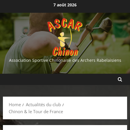
Skip
7 août 2026
to
content
Association Sportive Chinonaise des Archers Rabelaisiens
Home
Actualités du club
Chinon & le Tour de France