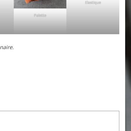
Elastique
Palette
naire.