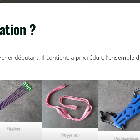
iation ?
 archer débutant. Il contient, à prix réduit, l’ensembl
Flèches
Dragonne
Protège-bras