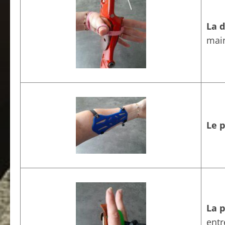
La 
main
Le 
La p
entr