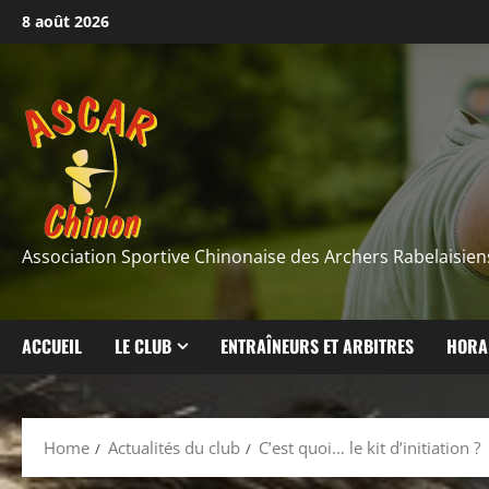
Skip
8 août 2026
to
content
Association Sportive Chinonaise des Archers Rabelaisien
ACCUEIL
LE CLUB
ENTRAÎNEURS ET ARBITRES
HORA
Home
Actualités du club
C’est quoi… le kit d’initiation ?