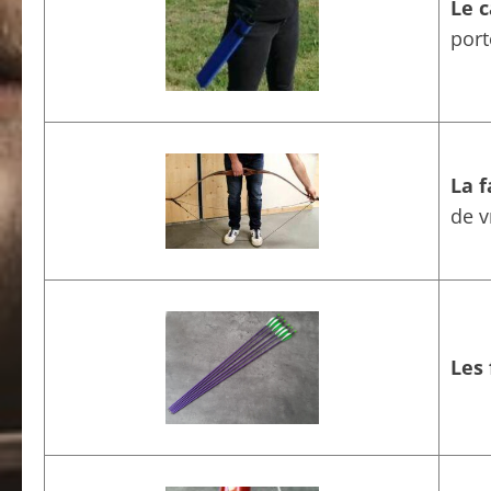
Le 
port
La 
de v
Les 