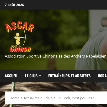
Skip
7 août 2026
to
content
Association Sportive Chinonaise des Archers Rabelaisien
ACCUEIL
LE CLUB
ENTRAÎNEURS ET ARBITRES
HORA
Home
Actualités du club
Ce lundi, c’est poulies !