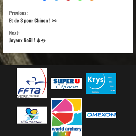
C
Previous:
o
Et de 3 pour Chinon ! 📜
Next:
n
Joyeux Noël ! 🎄⛄
t
i
n
u
e
R
e