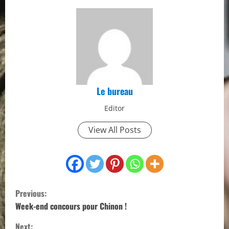
Le bureau
Editor
View All Posts
C
Previous:
o
Week-end concours pour Chinon !
Next: